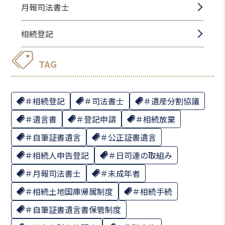
月報司法書士
相続登記
TAG
相続登記
司法書士
遺産分割協議
遺言書
登記申請
相続放棄
自筆証書遺言
公正証書遺言
相続人申告登記
日司連の取組み
月報司法書士
未成年者
相続土地国庫帰属制度
相続手続
自筆証書遺言書保管制度