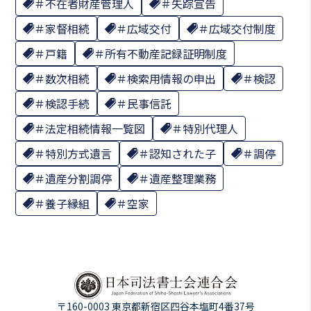
不在者財産管理人
失踪宣告
家督相続
広域交付
広域交付制度
戸籍
所有不動産記録証明制度
数次相続
検索用情報の申出
検認
検認手続
民事信託
法定相続情報一覧図
特別代理人
特別方式遺言
認知された子
調停
遺産分割調停
遺産整理業務
養子縁組
空家
〒160-0003 東京都新宿区四谷本塩町4番37号