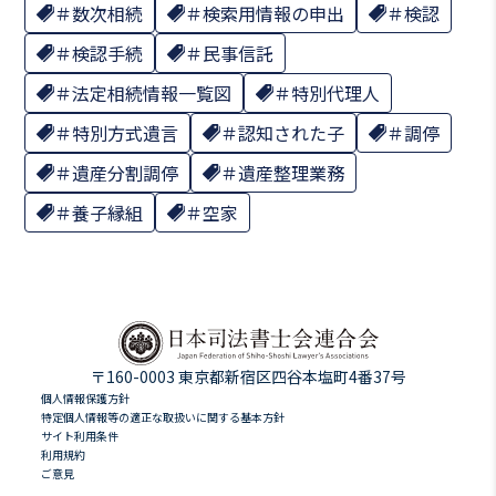
数次相続
検索用情報の申出
検認
検認手続
民事信託
法定相続情報一覧図
特別代理人
特別方式遺言
認知された子
調停
遺産分割調停
遺産整理業務
養子縁組
空家
〒160-0003 東京都新宿区四谷本塩町4番37号
個人情報保護方針
特定個人情報等の適正な取扱いに関する基本方針
サイト利用条件
利用規約
ご意見