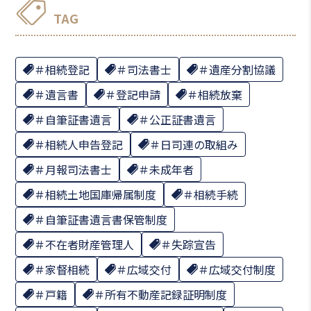
TAG
相続登記
司法書士
遺産分割協議
遺言書
登記申請
相続放棄
自筆証書遺言
公正証書遺言
相続人申告登記
日司連の取組み
月報司法書士
未成年者
相続土地国庫帰属制度
相続手続
自筆証書遺言書保管制度
不在者財産管理人
失踪宣告
家督相続
広域交付
広域交付制度
戸籍
所有不動産記録証明制度