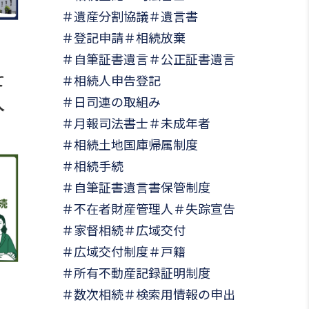
遺産分割協議
遺言書
登記申請
相続放棄
自筆証書遺言
公正証書遺言
て
相続人申告登記
日司連の取組み
人
月報司法書士
未成年者
相続土地国庫帰属制度
相続手続
自筆証書遺言書保管制度
不在者財産管理人
失踪宣告
家督相続
広域交付
広域交付制度
戸籍
所有不動産記録証明制度
数次相続
検索用情報の申出