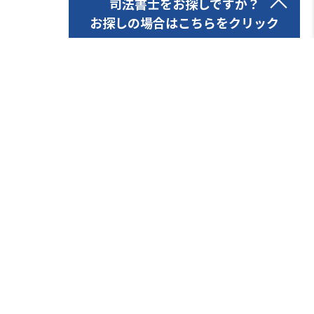
司法書士をお探しですか？
お探しの場合はこちらをクリック
ご利用端末の位置情報からお近くの
司法書士をお探しいただけます
お近くの司法書士を探す
都道府県や所在地から
司法書士をお探しいただけます
や所在地から
探しいただけます
都道府県から司法書士を探す
ら司法書士を探す