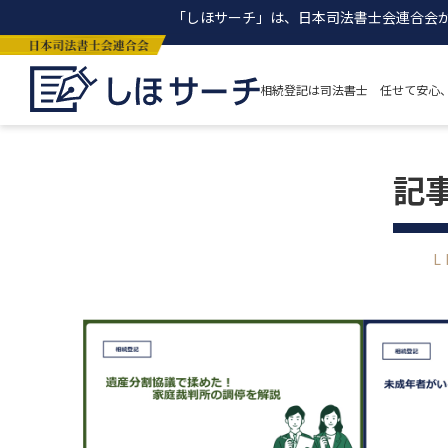
「しほサーチ」は、日本司法書士会連合会
相続登記は司法書士 任せて安心
記
L