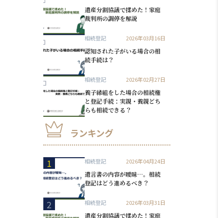
遺産分割協議で揉めた！家庭
裁判所の調停を解説
相続登記
2026年03月16日
認知された子がいる場合の相
続手続は？
相続登記
2026年02月27日
養子縁組をした場合の相続権
と登記手続：実親・養親どち
らも相続できる？
ランキング
1
相続登記
2026年04月24日
遺言書の内容が曖昧…。相続
登記はどう進めるべき？
2
相続登記
2026年03月31日
遺産分割協議で揉めた！家庭