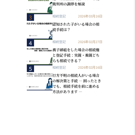
裁判所の調停を解説
3
相続登記
2026年03月16日
認知された子がいる場合の相
続手続は？
4
相続登記
2026年02月27日
養子縁組をした場合の相続権
と登記手続：実親・養親どち
らも相続できる？
5
相続登記
2026年02月16日
行方不明の相続人がいる場合
の解決策と手続 ― 困ったとき
でも、相続手続を前に進める
方法があります ―