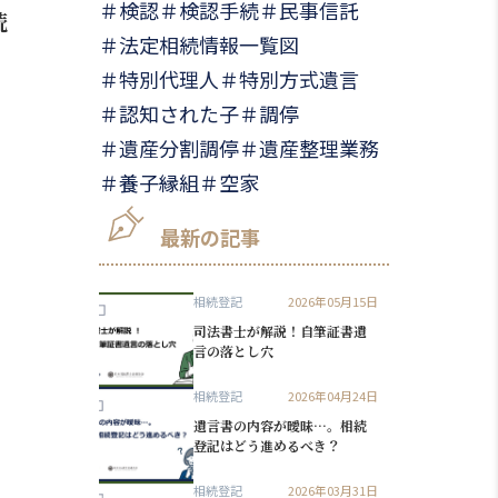
検認
検認手続
民事信託
続
法定相続情報一覧図
特別代理人
特別方式遺言
認知された子
調停
遺産分割調停
遺産整理業務
養子縁組
空家
最新の記事
相続登記
2026年05月15日
司法書士が解説！自筆証書遺
言の落とし穴
相続登記
2026年04月24日
遺言書の内容が曖昧…。相続
登記はどう進めるべき？
相続登記
2026年03月31日